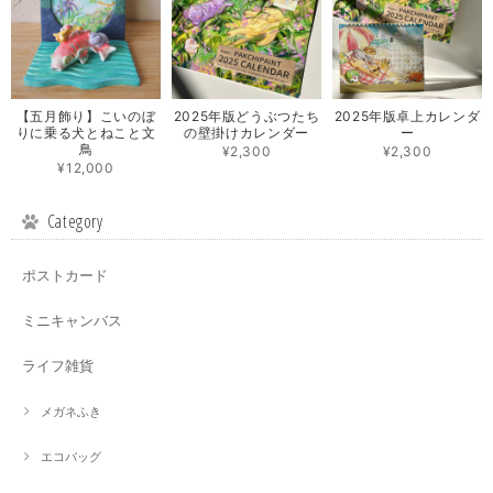
【五月飾り】こいのぼ
2025年版どうぶつたち
2025年版卓上カレンダ
りに乗る犬とねこと文
の壁掛けカレンダー
ー
鳥
¥2,300
¥2,300
¥12,000
Category
ポストカード
ミニキャンバス
ライフ雑貨
メガネふき
エコバッグ