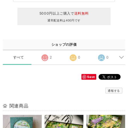
5000円以上ご購入で
送料無料
通常配送料は400円です
ショップの評価
すべて
2
0
0
Save
通報する
関連商品